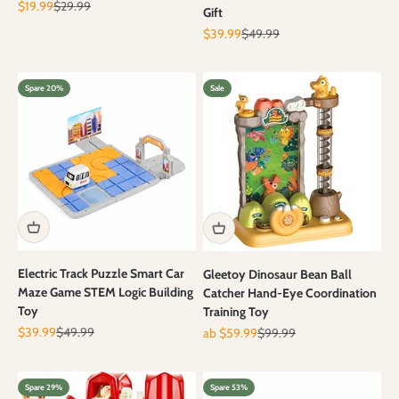
Angebot
Regulärer Preis
$19.99
$29.99
Gift
Angebot
Regulärer Preis
$39.99
$49.99
Spare 20%
Sale
Electric Track Puzzle Smart Car
Gleetoy Dinosaur Bean Ball
Maze Game STEM Logic Building
Catcher Hand-Eye Coordination
Toy
Training Toy
Angebot
Regulärer Preis
Angebot
Regulärer Preis
$39.99
$49.99
ab $59.99
$99.99
Spare 29%
Spare 53%