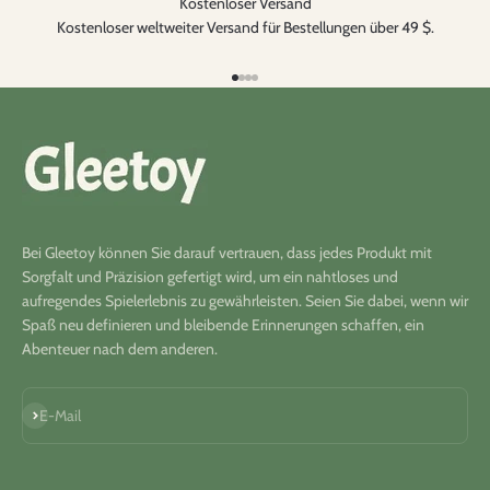
Kostenloser Versand
Kostenloser weltweiter Versand für Bestellungen über 49 $.
Gehe zu Element 1
Gehe zu Element 2
Gehe zu Element 3
Gehe zu Element 4
Bei Gleetoy können Sie darauf vertrauen, dass jedes Produkt mit
Sorgfalt und Präzision gefertigt wird, um ein nahtloses und
aufregendes Spielerlebnis zu gewährleisten. Seien Sie dabei, wenn wir
Spaß neu definieren und bleibende Erinnerungen schaffen, ein
Abenteuer nach dem anderen.
Abonnieren
E-Mail