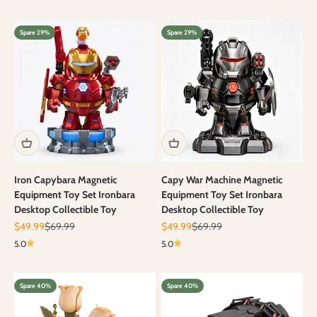
Spare 29%
Spare 29%
Iron Capybara Magnetic
Capy War Machine Magnetic
Equipment Toy Set Ironbara
Equipment Toy Set Ironbara
Desktop Collectible Toy
Desktop Collectible Toy
Angebot
Regulärer Preis
Angebot
Regulärer Preis
$49.99
$69.99
$49.99
$69.99
5.0
5.0
Spare 40%
Spare 40%