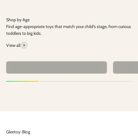
Find age-appropriate toys that match your child’s stage, from curious
toddlers to big kids.
View all
0–2 Years
Machen Sie sich bereit, mit unserem Sortiment erstklassiger
Wasserpistolen für Furore zu sorgen, perfekt für epische
Wasserschlachten und erfrischenden Sommerspaß.
Mehr sehen