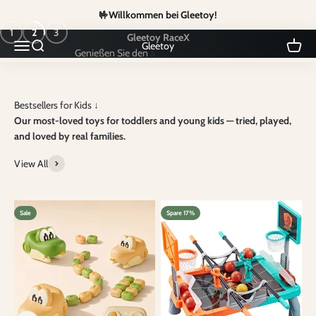
Zum Inhalt springen
🤟Willkommen bei Gleetoy!
1
2
3
Gleetoy RaceX
Navigationsmenü öffnen
Suche öffnen
Warenk
Gleetoy
Jetzt bestellen
Our most-loved toys for toddlers and young kids — tried, played,
and loved by real families.
View All
Sale
Spare 17%