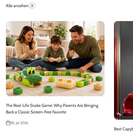
Alle ansehen
The Real-Life Snake Game: Why Parents Are Bringing
Back a Classic Screen-Free Favorite
18. Jul 2026
Best Capyb