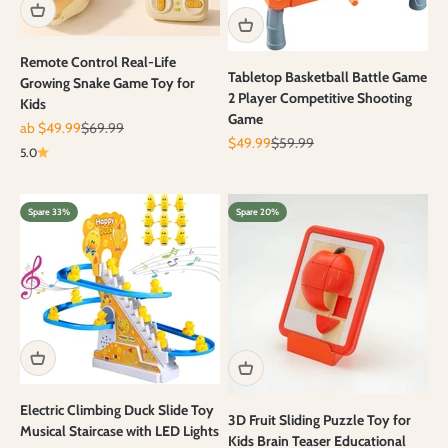
Remote Control Real-Life
Tabletop Basketball Battle Game
Growing Snake Game Toy for
2 Player Competitive Shooting
Kids
Game
Angebot
Regulärer Preis
ab $49.99
$69.99
Angebot
Regulärer Preis
$49.99
$59.99
5.0
Spare 33%
Spare 20%
Electric Climbing Duck Slide Toy
3D Fruit Sliding Puzzle Toy for
Musical Staircase with LED Lights
Kids Brain Teaser Educational