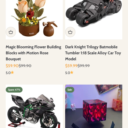
Magic Blooming Flower Building
Dark Knight Trilogy Batmobile
Blocks with Motion Rose
Tumbler 1:18 Scale Alloy Car Toy
Bouquet
Model
Angebot
Regulärer Preis
Angebot
Regulärer Preis
$59.90
$99.90
$59.99
$99.99
5.0
5.0
Spare 47%
Sale