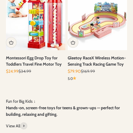
Montessori Egg Drop Toy for
Gleetoy RaceX Wireless Motion-
Toddlers Travel Fine Motor Toy
Sensing Track Racing Game Toy
Angebot
Regulärer Preis
Angebot
Regulärer Preis
$24.99
$34.99
$79.90
$169.99
5.0
Hands-on, screen-free toys for teens & grown-ups — perfect for
building, relaxing and gifting.
View All