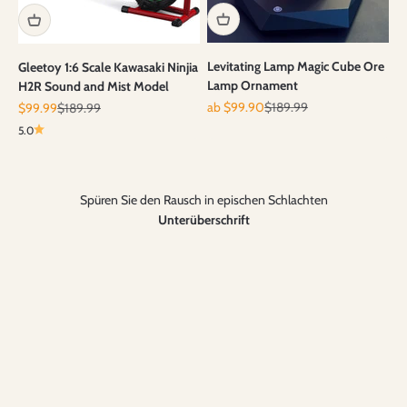
Levitating Lamp Magic Cube Ore
Gleetoy 1:6 Scale Kawasaki Ninjia
Lamp Ornament
H2R Sound and Mist Model
Angebot
Regulärer Preis
ab $99.90
$189.99
Angebot
Regulärer Preis
$99.99
$189.99
5.0
Spüren Sie den Rausch in epischen Schlachten
Screen-Free Montessori & STEM Play
Unterüberschrift
Hands-on activities that build real-life skills—no batteries, no
apps.
Shop Learning Toys