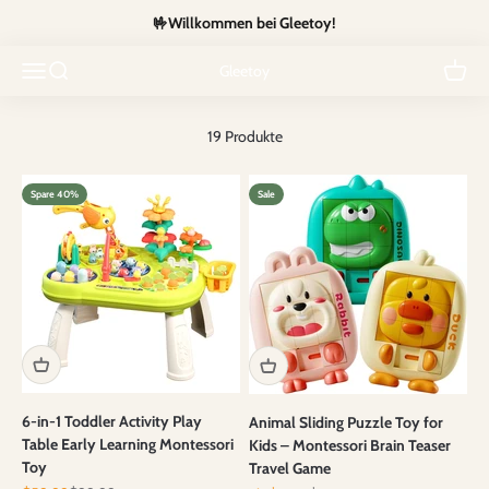
Zum Inhalt springen
🤟Willkommen bei Gleetoy!
Explore our latest arrivals, from creative playsets to innovative
Navigationsmenü öffnen
Suche öffnen
gadgets—fresh fun for every age!
Warenk
Gleetoy
19 Produkte
Spare 40%
Sale
6-in-1 Toddler Activity Play
Animal Sliding Puzzle Toy for
Table Early Learning Montessori
Kids – Montessori Brain Teaser
Toy
Travel Game