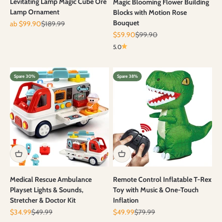
Levitating Lamp Magic Cube Ore
Magic Blooming Flower Building
Lamp Ornament
Blocks with Motion Rose
Bouquet
Angebot
Regulärer Preis
ab $99.90
$189.99
Angebot
Regulärer Preis
$59.90
$99.90
5.0
Spare 30%
Spare 38%
Medical Rescue Ambulance
Remote Control Inflatable T-Rex
Playset Lights & Sounds,
Toy with Music & One-Touch
Stretcher & Doctor Kit
Inflation
Angebot
Regulärer Preis
Angebot
Regulärer Preis
$34.99
$49.99
$49.99
$79.99