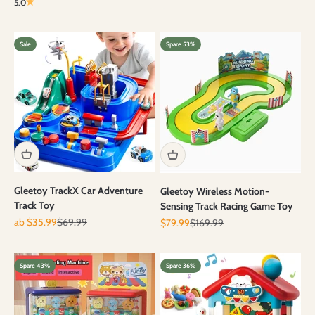
5.0
Sale
Spare 53%
Gleetoy TrackX Car Adventure
Gleetoy Wireless Motion-
Track Toy
Sensing Track Racing Game Toy
Angebot
Regulärer Preis
Angebot
Regulärer Preis
ab $35.99
$69.99
$79.99
$169.99
Spare 43%
Spare 36%