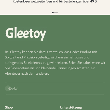
Kostenloser weltweiter Versand für Bestellungen über 49 $.
Gehe zu Element 1
Gehe zu Element 2
Gehe zu Element 3
Gehe zu Element 4
Bei Gleetoy können Sie darauf vertrauen, dass jedes Produkt mit
Sorgfalt und Präzision gefertigt wird, um ein nahtloses und
aufregendes Spielerlebnis zu gewährleisten. Seien Sie dabei, wenn wir
Spaß neu definieren und bleibende Erinnerungen schaffen, ein
Abenteuer nach dem anderen.
Abonnieren
E-Mail
Shop
Unterstützung