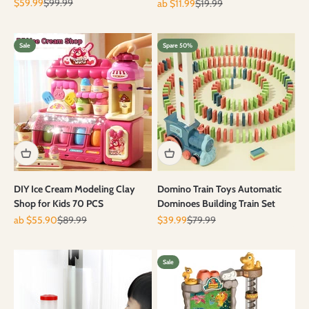
Angebot
Regulärer Preis
Angebot
Regulärer Preis
$59.99
$99.99
ab $11.99
$19.99
Sale
Spare 50%
DIY Ice Cream Modeling Clay
Domino Train Toys Automatic
Shop for Kids 70 PCS
Dominoes Building Train Set
Angebot
Regulärer Preis
Angebot
Regulärer Preis
ab $55.90
$89.99
$39.99
$79.99
Sale