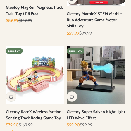
Gleetoy MagRun Magnetic Track
Train Toy (118 Pcs)
Gleetoy MarbleX STEM Marble
Run Adventure Game Motor
Angebot
Regulärer Preis
$89.99
$149.99
Skills Toy
Angebot
Regulärer Preis
$59.99
$99.99
Spare 53%
Spare 40%
Gleetoy RaceX Wireless Motion-
Gleetoy Super Saiyan Night Light
Sensing Track Racing Game Toy
LED Wave Effect
Angebot
Regulärer Preis
Angebot
Regulärer Preis
$79.90
$169.99
$59.90
$99.99