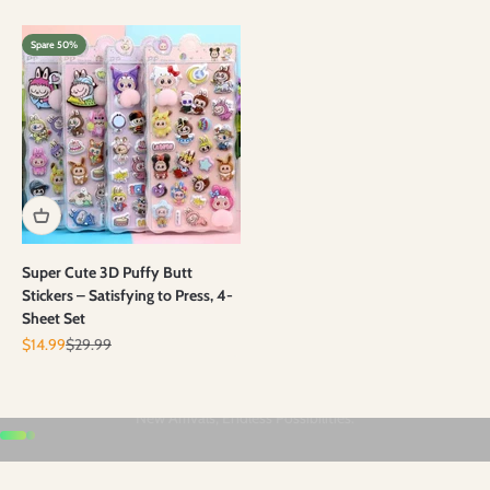
Spare 50%
Super Cute 3D Puffy Butt
Stickers – Satisfying to Press, 4-
Sheet Set
Angebot
Regulärer Preis
$14.99
$29.99
Gehe zu Element 1
Gehe zu Element 2