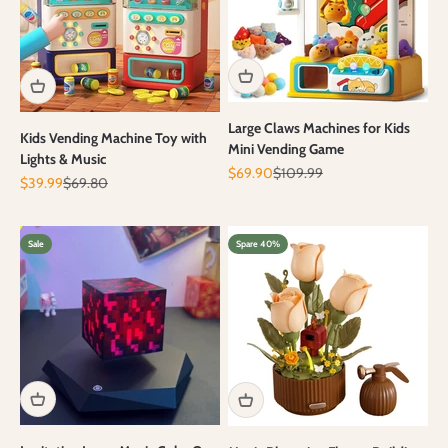
Large Claws Machines for Kids
Kids Vending Machine Toy with
Mini Vending Game
Lights & Music
Angebot
Regulärer Preis
$69.90
$109.99
Angebot
Regulärer Preis
$39.99
$69.80
Sale
Spare 40%