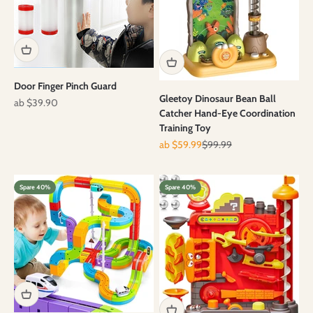
Door Finger Pinch Guard
Gleetoy Dinosaur Bean Ball
Angebot
ab $39.90
Catcher Hand-Eye Coordination
Training Toy
Angebot
Regulärer Preis
ab $59.99
$99.99
Spare 40%
Spare 40%