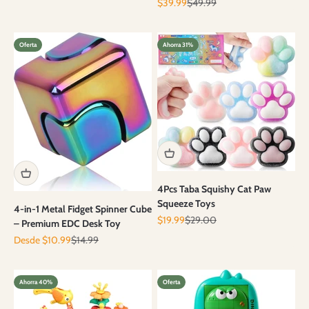
Precio de oferta
Precio normal
$39.99
$49.99
Oferta
Ahorra 31%
4Pcs Taba Squishy Cat Paw
Squeeze Toys
4-in-1 Metal Fidget Spinner Cube
Precio de oferta
Precio normal
$19.99
$29.00
– Premium EDC Desk Toy
Precio de oferta
Precio normal
Desde $10.99
$14.99
Ahorra 40%
Oferta