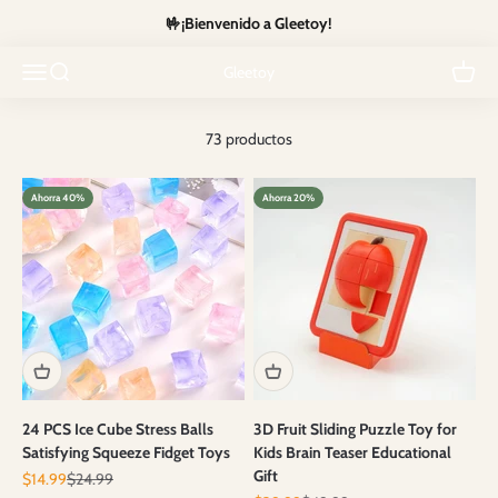
Ir al contenido
🤟¡Bienvenido a Gleetoy!
Ingrese al mundo del juego de alto octanaje con nuestros lanzadores
de gel favoritos de los clientes. Reconocidos por su precisión y acción
Abrir menú de navegación
Abrir búsqueda
Abrir c
Gleetoy
llena de adrenalina.
73 productos
Ahorra 40%
Ahorra 20%
24 PCS Ice Cube Stress Balls
3D Fruit Sliding Puzzle Toy for
Satisfying Squeeze Fidget Toys
Kids Brain Teaser Educational
Gift
Precio de oferta
Precio normal
$14.99
$24.99