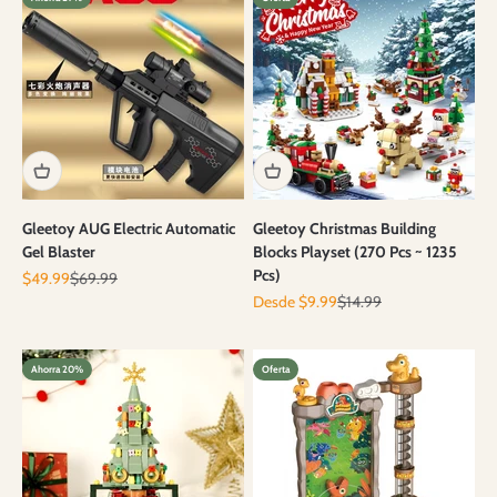
Gleetoy AUG Electric Automatic
Gleetoy Christmas Building
Gel Blaster
Blocks Playset (270 Pcs ~ 1235
Pcs)
Precio de oferta
Precio normal
$49.99
$69.99
Precio de oferta
Precio normal
Desde $9.99
$14.99
Ahorra 20%
Oferta