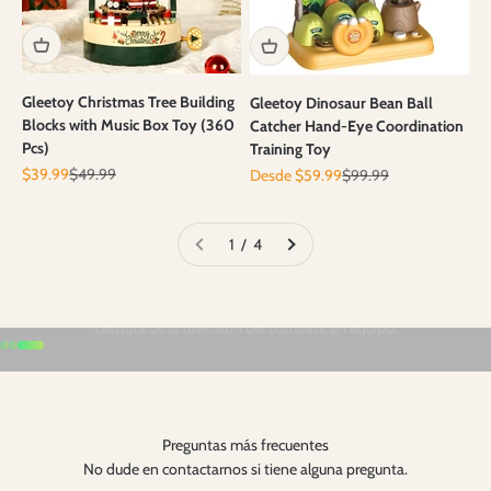
Gleetoy Christmas Tree Building
Gleetoy Dinosaur Bean Ball
Blocks with Music Box Toy (360
Catcher Hand-Eye Coordination
Pcs)
Training Toy
Precio de oferta
Precio normal
Precio de oferta
Precio normal
$39.99
$49.99
Desde $59.99
$99.99
1 / 4
Ir al artículo 1
Ir al artículo 2
Ir al artículo 3
Preguntas más frecuentes
No dude en contactarnos si tiene alguna pregunta.