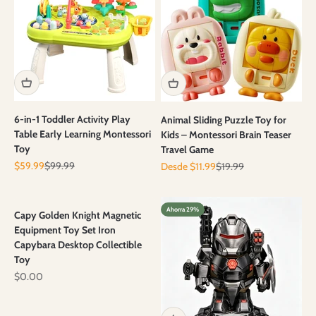
6-in-1 Toddler Activity Play
Animal Sliding Puzzle Toy for
Table Early Learning Montessori
Kids – Montessori Brain Teaser
Toy
Travel Game
Precio de oferta
Precio normal
Precio de oferta
Precio normal
$59.99
$99.99
Desde $11.99
$19.99
Ahorra 29%
Capy Golden Knight Magnetic
Equipment Toy Set Iron
Capybara Desktop Collectible
Toy
Precio de oferta
$0.00