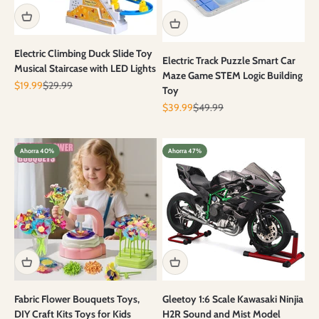
Electric Climbing Duck Slide Toy
Electric Track Puzzle Smart Car
Musical Staircase with LED Lights
Maze Game STEM Logic Building
Precio de oferta
Precio normal
$19.99
$29.99
Toy
Precio de oferta
Precio normal
$39.99
$49.99
Ahorra 40%
Ahorra 47%
Fabric Flower Bouquets Toys,
Gleetoy 1:6 Scale Kawasaki Ninjia
DIY Craft Kits Toys for Kids
H2R Sound and Mist Model