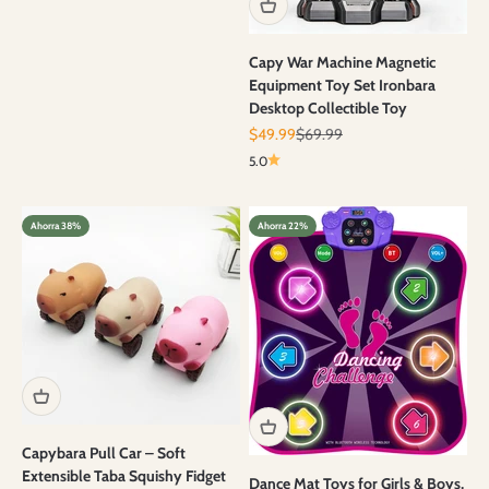
Capy War Machine Magnetic
Equipment Toy Set Ironbara
Desktop Collectible Toy
Precio de oferta
Precio normal
$49.99
$69.99
5.0
Ahorra 38%
Ahorra 22%
Capybara Pull Car – Soft
Extensible Taba Squishy Fidget
Dance Mat Toys for Girls & Boys,