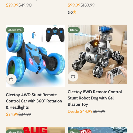
Precio de oferta
Precio normal
Precio de oferta
Precio normal
$29.99
$49.90
$99.99
$189.99
5.0
Ahorra 29%
Oferta
Gleetoy 8WD Remote Control
Gleetoy 4WD Stunt Remote
Stunt Robot Dog with Gel
Control Car with 360° Rotation
Blaster Toy
& Headlights
Precio de oferta
Precio normal
Desde $44.99
$84.99
Precio de oferta
Precio normal
$24.99
$34.99
Ahorra 29%
Oferta