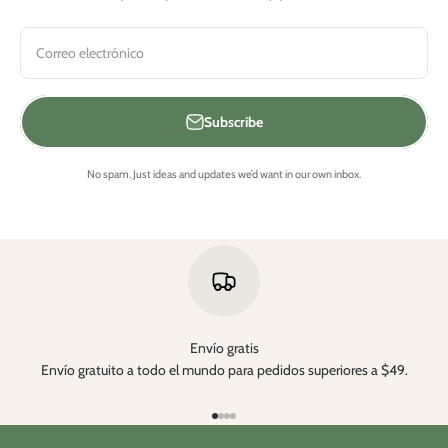
Correo electrónico
Subscribe
No spam. Just ideas and updates we’d want in our own inbox.
Envío gratis
Envío gratuito a todo el mundo para pedidos superiores a $49.
Ir al artículo 1
Ir al artículo 2
Ir al artículo 3
Ir al artículo 4