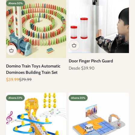
Ahorra 50%
Door Finger Pinch Guard
Domino Train Toys Automatic
Precio de oferta
Desde $39.90
Dominoes Building Train Set
Precio de oferta
Precio normal
$39.99
$79.99
Ahorra 33%
Ahorra 20%