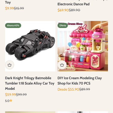
Toy
Electronic Dance Pad
Precio de oferta
Precio normal
$9.99
$15.99
Precio de oferta
Precio normal
$69.90
$89.90
Ahorra 40%
Oferta
Dark Knight Trilogy Batmobile
DIY Ice Cream Modeling Clay
Tumbler 1:18 Scale Alloy Car Toy
Shop for Kids 70 PCS
Model
Precio de oferta
Precio normal
Desde $55.90
$89.99
Precio de oferta
Precio normal
$59.99
$99.99
5.0