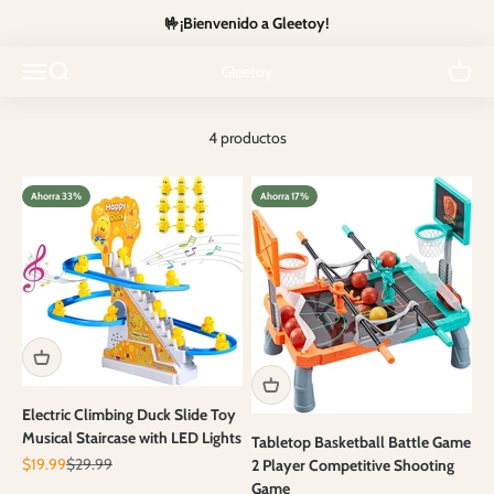
Ir al contenido
🤟¡Bienvenido a Gleetoy!
Compact, screen-free travel toys that keep kids calm, busy and
Abrir menú de navegación
Abrir búsqueda
mess-free on the go.
Abrir c
Gleetoy
4 productos
Ahorra 33%
Ahorra 17%
Electric Climbing Duck Slide Toy
Musical Staircase with LED Lights
Tabletop Basketball Battle Game
Precio de oferta
Precio normal
$19.99
$29.99
2 Player Competitive Shooting
Game