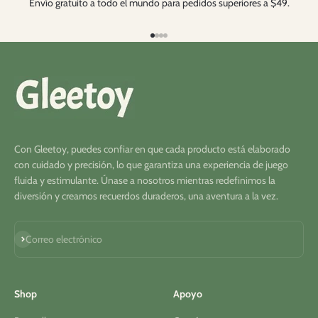
Envío gratuito a todo el mundo para pedidos superiores a $49.
Ir al artículo 1
Ir al artículo 2
Ir al artículo 3
Ir al artículo 4
Con Gleetoy, puedes confiar en que cada producto está elaborado
con cuidado y precisión, lo que garantiza una experiencia de juego
fluida y estimulante. Únase a nosotros mientras redefinimos la
diversión y creamos recuerdos duraderos, una aventura a la vez.
Suscribirse
Correo electrónico
Shop
Apoyo