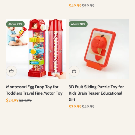
Precio de oferta
Precio normal
$49.99
$59.99
Ahorra 29%
Ahorra 20%
Montessori Egg Drop Toy for
3D Fruit Sliding Puzzle Toy for
Toddlers Travel Fine Motor Toy
Kids Brain Teaser Educational
Gift
Precio de oferta
Precio normal
$24.99
$34.99
Precio de oferta
Precio normal
$39.99
$49.99