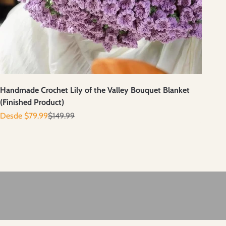
Handmade Crochet Lily of the Valley Bouquet Blanket
(Finished Product)
Precio de oferta
Precio normal
Desde $79.99
$149.99