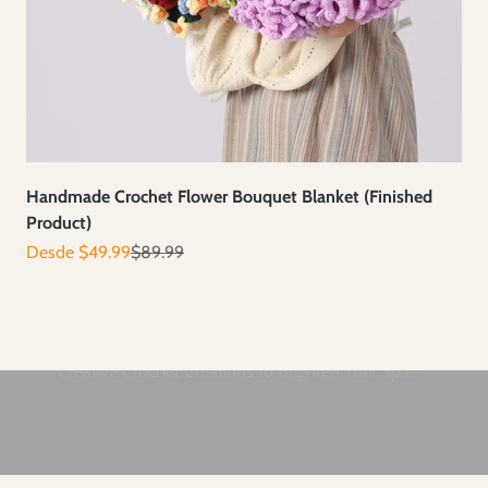
Handmade Crochet Flower Bouquet Blanket (Finished
Product)
Precio de oferta
Precio normal
Desde $49.99
$89.99