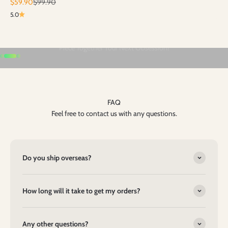
Precio de oferta
Precio normal
$59.90
$99.90
5.0
Ir al artículo 1
Ir al artículo 2
Ir al artículo 3
FAQ
Feel free to contact us with any questions.
Do you ship overseas?
How long will it take to get my orders?
Any other questions?