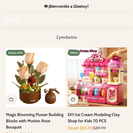
Ir al contenido
🤟¡Bienvenido a Gleetoy!
Create, build, and tinker with kits and sets designed to spark hands-
Abrir menú de navegación
Abrir búsqueda
on creativity for all ages.
Abrir c
Gleetoy
2 productos
Ahorra 40%
Oferta
Magic Blooming Flower Building
DIY Ice Cream Modeling Clay
Blocks with Motion Rose
Shop for Kids 70 PCS
Bouquet
Precio de oferta
Precio normal
Desde $55.90
$89.99